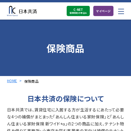
C-NET
マイページ
保険契約の申込み
会社情報
保険商品
保険商品
事故が起きたら
HOME
保険商品
よくある質問
日本共済の保険について
代理店募集
日本共済では、賃貸住宅に入居する方が生活するにあたって必要
採用情報
な4つの補償がまとまった「あんしん住まいる家財保険」と「あんし
ん住まいる家財保険 新ワイド+α」の2つの商品に加え、テナント物
件を借りて事務所・小売店を営む事業者の方向け補償のテナント